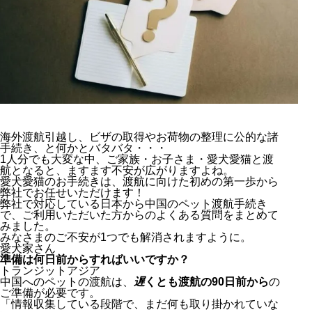
海外渡航引越し、ビザの取得やお荷物の整理に公的な諸
手続き、と何かとバタバタ・・・
1人分でも大変な中、ご家族・お子さま・愛犬愛猫と渡
航となると、ますます不安が広がりますよね。
愛犬愛猫のお手続きは、渡航に向けた初めの第一歩から
弊社でお任せいただけます！
弊社で対応している日本から中国のペット渡航手続き
で、ご利用いただいた方からのよくある質問をまとめて
みました。
みなさまのご不安が1つでも解消されますように。
愛犬家さん
準備は何日前からすればいいですか？
トランジットアジア
中国へのペットの渡航は、
遅
くとも渡航の90日前から
の
ご準備が必要です。
「情報収集している段階で、まだ何も取り掛かれていな