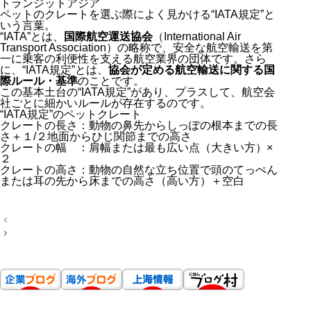
トランジットアジア
ペットのクレートを選ぶ際によく見かける“IATA規定”と
いう言葉。
“IATA”とは、
国際航空運送協会
（International Air
Transport Association）の略称で、安全な航空輸送を第
一に乗客の利便性を支える航空業界の団体です。さら
に、“IATA規定”とは、
協会が定める航空輸送に関する国
際ルール・基準
のことです。
この基本土台の“IATA規定”があり、プラスして、航空会
社ごとに細かいルールが存在するのです。
“IATA規定”のペットクレート
クレートの長さ：動物の鼻先からしっぽの根本までの長
さ＋１/２地面からひじ関節までの高さ
クレートの幅 ：肩幅または最も広い点（大きい方）×
２
クレートの高さ：動物の自然な立ち位置で頭のてっぺん
または耳の先から床までの高さ（高い方）＋空白
投
稿
ナ
ビ
ゲ
ー
シ
ョ
ン