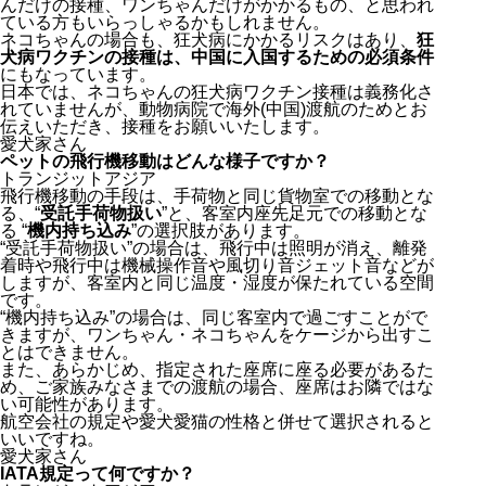
んだけの接種、ワンちゃんだけがかかるもの、と思われ
ている方もいらっしゃるかもしれません。
ネコちゃんの場合も、狂犬病にかかるリスクはあり、
狂
犬病ワクチンの接種は、中国に入国するための必須条件
にもなっています。
日本では、ネコちゃんの狂犬病ワクチン接種は義務化さ
れていませんが、動物病院で海外(中国)渡航のためとお
伝えいただき、接種をお願いいたします。
愛犬家さん
ペットの飛行機移動はどんな様子ですか？
トランジットアジア
飛行機移動の手段は、手荷物と同じ貨物室での移動とな
る、“
受託手荷物扱い
”と、客室内座先足元での移動とな
る “
機内持ち込み
”の選択肢があります。
“受託手荷物扱い”の場合は、飛行中は照明が消え、離発
着時や飛行中は機械操作音や風切り音ジェット音などが
しますが、客室内と同じ温度・湿度が保たれている空間
です。
“機内持ち込み”の場合は、同じ客室内で過ごすことがで
きますが、ワンちゃん・ネコちゃんをケージから出すこ
とはできません。
また、あらかじめ、指定された座席に座る必要があるた
め、ご家族みなさまでの渡航の場合、座席はお隣ではな
い可能性があります。
航空会社の規定や愛犬愛猫の性格と併せて選択されると
いいですね。
愛犬家さん
IATA規定って何ですか？