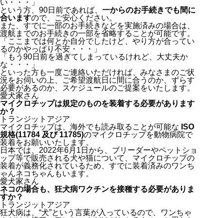
い・・・」
という方、90日前であれば、
一からのお手続きでも間に
合います
ので、ご安心ください。
また、すでに一部のお手続きなどを実施済みの場合は、
渡航までのお手続きの一部を省略することが可能です。
「ここまでは何とか自分でしたけど、やり方が合ってい
るのかやっぱり不安・・・」
「もう90日前を過ぎてしまっているけれど、大丈夫か
な・・・」
といった方も一度ご連絡いただければ、みなさまのご状
況をお伺いの上、ご希望渡航日に間に合うのか、ずらす
必要があるのか、スケジュールのご提案をいたします。
愛犬家さん
マイクロチップは規定のものを装着する必要があります
か？
トランジットアジア
マイクロチップは、海外でも読み取ることが可能な
ISO
規格(11784 及び 11785)
のマイクロチップを動物病院で
装着をお願いいたします。
日本では、2022年6月1日から、ブリーダーやペットショ
ップ等で販売される犬や猫について、マイクロチップの
装着が義務化されているため、すでに装着済みのワンち
ゃんネコちゃんもいます。
愛犬家さん
ネコの場合も、狂犬病ワクチンを接種する必要がありま
すか？
トランジットアジア
狂犬病は、“犬”という言葉が入っているので、ワンちゃ