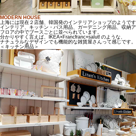
MODERN HOUSE
上海には現在２店舗、韓国発のインテリアショップのようです
インテリア、キッチン・バス用品、ガーデニング用品、収納ア
フロアの中でブースごとに並べられています。
分かりやすく言えば、IKEA×Francfranc×salut! のような、
ナチュラルなデザインでも機能的な雑貨屋さんって感じです。
＜キッチン用品＞