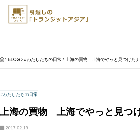
HOME
BLOG
#わたしたちの日常
上海の買物 上海でやっと見つけたナ
#わたしたちの日常
上海の買物 上海でやっと見つ
杭州から日本にペット
上海発 ペットと中国国内移動
手続き | トランジット
2017.02.19