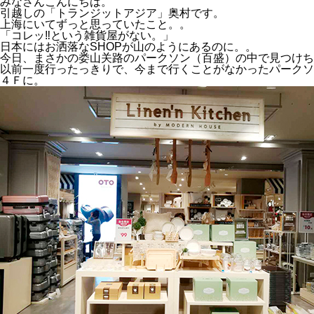
みなさんこんにちは。
引越しの「トランジットアジア」奥村です。
上海にいてずっと思っていたこと。。
「コレッ‼という雑貨屋がない。」
日本にはお洒落なSHOPが山のようにあるのに。。
今日、まさかの娄山关路のパークソン（百盛）の中で見つけち
以前一度行ったっきりで、今まで行くことがなかったパークソ
４Ｆに。