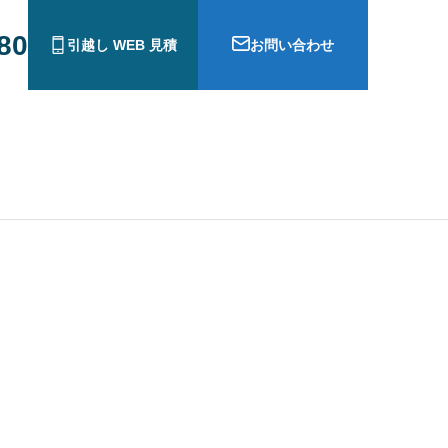
880
引越し WEB 見積
お問い合わせ
ら犬連れ猫連れ帰国手続き
広州から日本にペットを連れて帰る
手続き | トランジットアジア