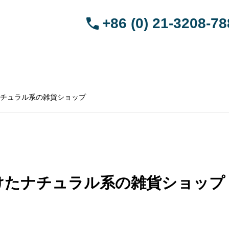
+86 (0) 21-3208-7
HOME
引越サービス
ペット渡航サービス
ブログ
会社概要
中国語
チュラル系の雑貨ショップ
けたナチュラル系の雑貨ショップ
を連れて帰る
武漢から日本へペットを連れて帰る
深圳か
アジア
手続き | トランジットアジア