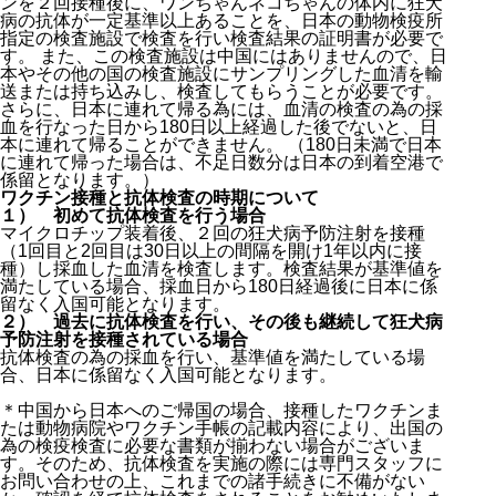
ンを２回接種後に、ワンちゃんネコちゃんの体内に狂犬
病の抗体が一定基準以上あることを、日本の動物検疫所
指定の検査施設で検査を行い検査結果の証明書が必要で
す。 また、この検査施設は中国にはありませんので、日
本やその他の国の検査施設にサンプリングした血清を輸
送または持ち込みし、検査してもらうことが必要です。
さらに、日本に連れて帰る為には、血清の検査の為の採
血を行なった日から180日以上経過した後でないと、日
本に連れて帰ることができません。 （180日未満で日本
に連れて帰った場合は、不足日数分は日本の到着空港で
係留となります。）
ワクチン接種と抗体検査の時期について
１） 初めて抗体検査を行う場合
マイクロチップ装着後、２回の狂犬病予防注射を接種
（1回目と2回目は30日以上の間隔を開け1年以内に接
種）し採血した血清を検査します。検査結果が基準値を
満たしている場合、採血日から180日経過後に日本に係
留なく入国可能となります。
２） 過去に抗体検査を行い、その後も継続して狂犬病
予防注射を接種されている場合
抗体検査の為の採血を行い、基準値を満たしている場
合、日本に係留なく入国可能となります。
＊中国から日本へのご帰国の場合、接種したワクチンま
たは動物病院やワクチン手帳の記載内容により、出国の
為の検疫検査に必要な書類が揃わない場合がございま
す。そのため、抗体検査を実施の際には専門スタッフに
お問い合わせの上、これまでの諸手続きに不備がない