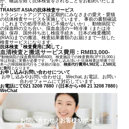
か、確認を経て抗体検査をされることをお勧めいたしま
す。
TRANSIT ASIAの抗体検査サービス
トランジットアジアでは定期的にみなさまの愛犬・愛猫
の抗体検査サービスを実施しています。 事前の書類確認
（これまでの処理手続きに不備がないか）、動物病院で
の採血時の立ち合い、採血血清の一時冷凍（または冷
蔵）保存、国外持ち出し検疫手続き、日本の検査機関
(RIAS)までの搬送、検査結果書類のお届けまで一括した
検査サービスになります。
抗体検査「検査費用に関して」
血清検査と搬送サービス費用：RMB3,000-
*動物病院の採血費用(RMB600)、検査施設での検査費用(JPY15,000-)
等は別途に実費が必要です。 *お申し込み頂いた抗体検査証明書で日
本への帰国検疫代行をご依頼の場合、
検疫代行費用4,982元→2,500元
に割引
となります。
お申し込み/お問い合わせについて
愛犬愛猫の日本帰国必須手続き（狂犬病抗体検査）の
お申し込みやお問い合わせは、Wechat, お電話、お問い
ご案内
合わせフォームにて対応しています。
ワクチン接種と抗体検査の時期について
お電話にて
021 3208 7880 / (日本から+86 21 3208 7880）
TRANSIT ASIAの抗体検査サービス
WeChat
抗体検査「検査費用に関して」
お申し込み/お問い合わせについて
お問い合わせ / お客様サポート