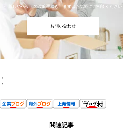
引越しやペットの渡航手続き まずはお気軽にご相談ください
お問い合わせ
投
稿
ナ
ビ
ゲ
ー
シ
ョ
ン
関連記事