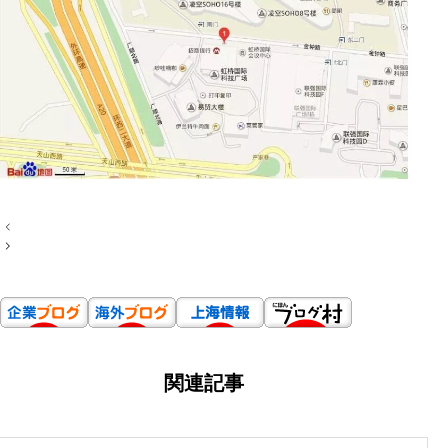
投
稿
ナ
ビ
ゲ
ー
シ
ョ
ン
関連記事