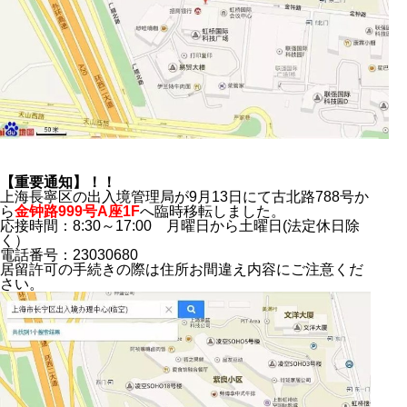
【重要通知】！！
上海長寧区の出入境管理局が9月13日にて古北路788号か
ら
金钟路999号A座1F
へ臨時移転しました。
応接時間：8:30～17:00 月曜日から土曜日(法定休日除
く）
電話番号：23030680
居留許可の手続きの際は住所お間違え内容にご注意くだ
さい。