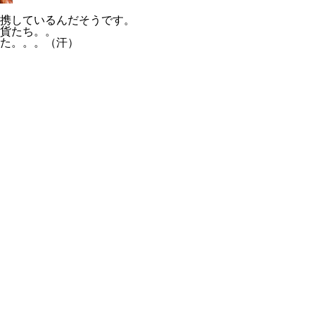
携しているんだそうです。
貨たち。。
た。。。（汗）