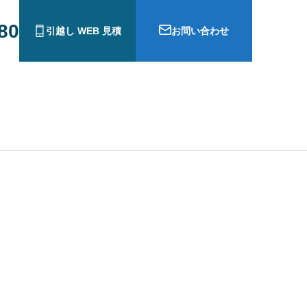
880
引越し WEB 見積
お問い合わせ
ら犬連れ猫連れ帰国手続き
広州から日本にペットを連れて帰る
手続き | トランジットアジア