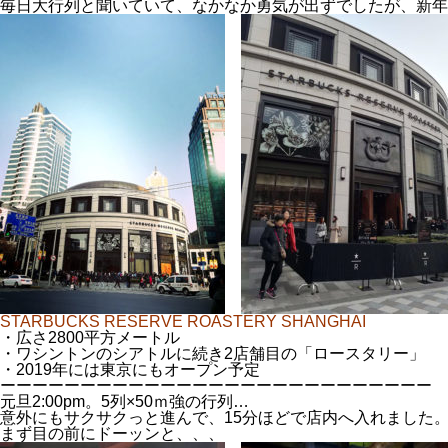
毎日大行列と聞いていて、なかなか勇気が出ずでしたが、新年
STARBUCKS RESERVE ROASTERY SHANGHAI
・広さ2800平方メートル
・ワシントンのシアトルに続き2店舗目の「ロースタリー」
・2019年には東京にもオープン予定
ーーーーーーーーーーーーーーーーーーーーーーーーーーー
元旦2:00pm。5列×50ｍ強の行列…
意外にもサクサクっと進んで、15分ほどで店内へ入れました
まず目の前にドーッンと、、、