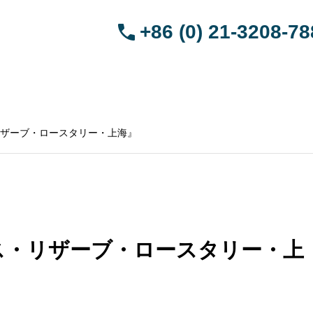
+86 (0) 21-3208-7
HOME
引越サービス
ペット渡航サービス
ブログ
会社概要
中国語
ザーブ・ロースタリー・上海』
ス・リザーブ・ロースタリー・上
を連れて帰る
武漢から日本へペットを連れて帰る
深圳か
アジア
手続き | トランジットアジア