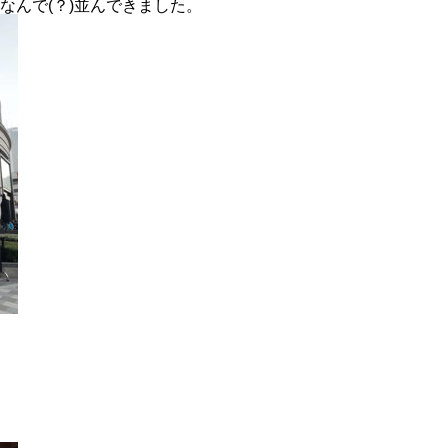
なんで(？)並んできました。
。