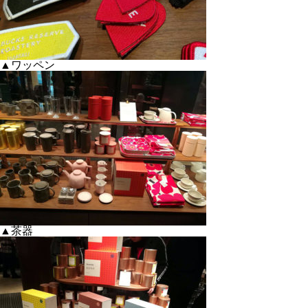
▲ワッペン
▲茶器