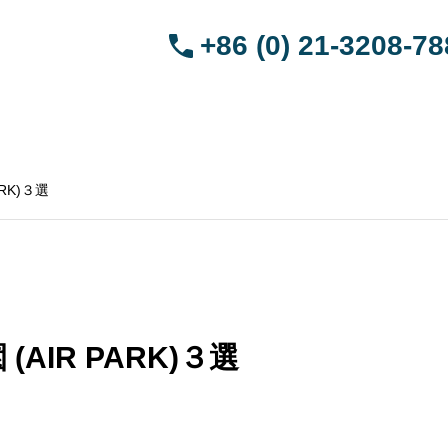
+86 (0) 21-3208-7
HOME
引越サービス
ペット渡航サービス
ブログ
会社概要
中国語
RK)３選
IR PARK)３選
を連れて帰る
武漢から日本へペットを連れて帰る
深圳か
アジア
手続き | トランジットアジア