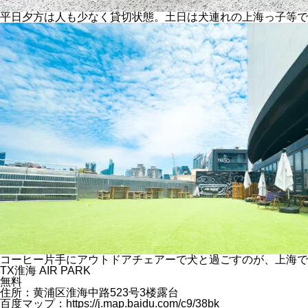
平日夕方は人も少なく貸切状態。土日は犬連れの上海っ子等で
コーヒー片手にアウトドアチェアーで犬と過ごすのが、上海で
TX淮海 AIR PARK
無料
住所：黄浦区淮海中路523号3楼露台
百度マップ：
https://j.map.baidu.com/c9/38bk