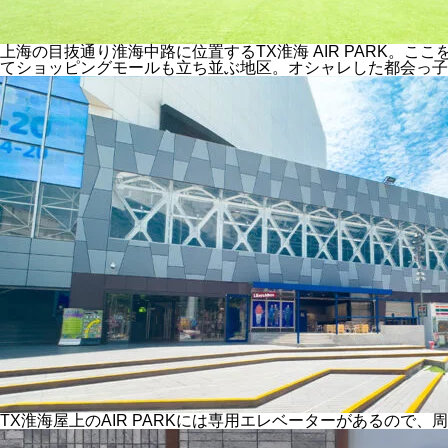
上海の目抜通り淮海中路に位置するTX淮海 AIR PARK。
てショッピングモールも立ち並ぶ地区。オシャレした都会っ子
TX淮海屋上のAIR PARKには専用エレベーターがあるので