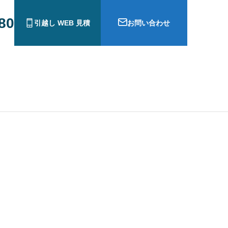
880
引越し WEB 見積
お問い合わせ
ら犬連れ猫連れ帰国手続き
広州から日本にペットを連れて帰る
手続き | トランジットアジア