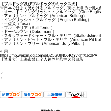
【ブルドッグ及びブルドッグのミックス犬】
※日本ではよく見かけるブルドッグ、実は上海では個人飼育が
・オールド・イングリッシュ・ブルドッグ （Olde English Bull
・アメリカン・ブルドッグ（American Bulldog）
・イングリッシュ・ブルドッグ（English Bulldog）
・土佐犬（Tosa）
・ブル・テリア（Bull Terrier）
・ドーベルマン
（
Dobermann）
・スタッフォードシャー・ブル・テリア（Staffordshire Bull Ter
・アメリカン・ピット・ブル・テリア（American Pit Bull Terri
・アメリカン・ブリー（American Bully Pitbull）
引用：
https://mp.weixin.qq.com/s/BZ5SUlNfX4OYvKhfXJczPA
【禁养犬】上海市禁止个人饲养的烈性犬只目录
投
稿
ナ
ビ
ゲ
ー
シ
ョ
ン