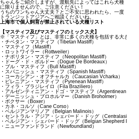
ちゃんをご紹介しますが、渡航先によってはこれら犬種
に限りませんので、ご注意ください！
うちのワンちゃん大丈夫？とご不安に思われたら、一度
トランジットアジアへご相談くださいね。
上海市で個人飼育が禁止されている犬種リスト
【マスティフ及びマスティフのミックス犬】
※「マスティフ」とは、非常に多くの犬種を包括する大きなグ
・チベタン・マスティフ（Tibetan Mastiff）
・マスティフ（Mastiff）
・ロットワイラー（Rottweiler）
・ナポリタン・マスティフ（Neopolitan Mastiff）
・ドーグ・ド・ボルドー（Dogue De Bordeaux）
・ブル・マスティフ（Bull Mastiff）
・スパニッシュ・マスティフ（Spanish Mastiff）
・コーカシアン・オフチャルカ（Caucasian Vcharka）
・ピレニアン・マスティフ（Pyrenean Mastiff）
・フィラ・ブラジレイロ（Fila Braziliero）
・アルゼンティニアン・ドゴ・マスティフ（Argentinean Dogo Ma
・デーニッシュ・ブロホルマー（Danish Broholmer）
・ボクサー（Boxer）
・カネ・コルソ（Cane Corso）
・ベルジアンマリノア（Belgian Malinois）
・セントラル・アジア・シェパード・ドッグ（Centralasian Sh
・ベルジアン・シェパード・ドッグ（Belgian Shepherd Dog
・ニューファンドランド（Newfoundland）