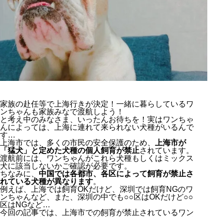
家族の赴任等で上海行きが決定！一緒に暮らしているワ
ンちゃんも家族みなで渡航しよう！
と考え中のみなさま、いったんお待ちを！実はワンちゃ
んによっては、上海に連れて来られない犬種がいるんで
す…
上海市では、多くの市民の安全保護のため、
上海市が
「猛犬」と定めた犬種の個人飼育が禁止
されています。
渡航前には、ワンちゃんがこれら犬種もしくはミックス
犬に該当しないかご確認が必要です。
ちなみに、
中国では各都市、各区によって飼育が禁止さ
れている犬種が異なります
。
例えば、上海では飼育OKだけど、深圳では飼育NGのワ
ンちゃんなど、また、深圳の中でも○○区はOKだけど○○
区はNGなど…
今回の記事では、上海市での飼育が禁止されているワン