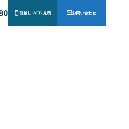
880
引越し WEB 見積
お問い合わせ
ら犬連れ猫連れ帰国手続き
広州から日本にペットを連れて帰る
手続き | トランジットアジア