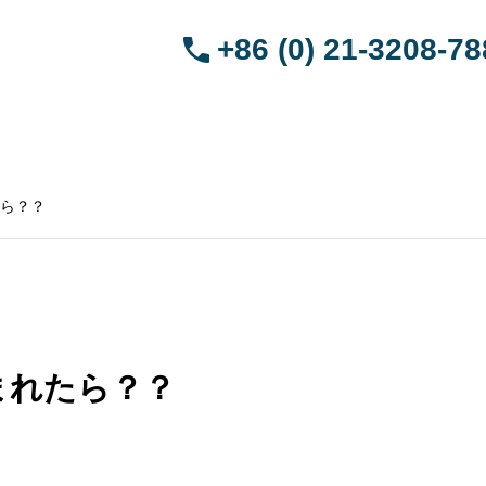
+86 (0) 21-3208-7
HOME
引越サービス
ペット渡航サービス
ブログ
会社概要
中国語
ら？？
まれたら？？
を連れて帰る
武漢から日本へペットを連れて帰る
深圳か
アジア
手続き | トランジットアジア