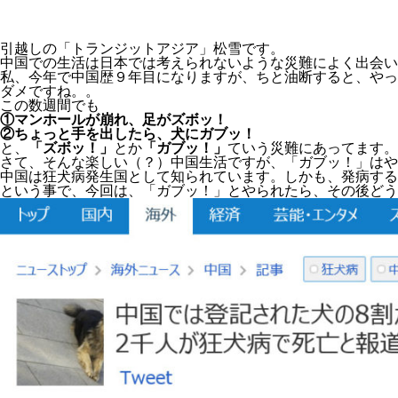
引越しの「トランジットアジア」松雪です。
中国での生活は日本では考えられないような災難によく出会い
私、今年で中国歴９年目になりますが、ちと油断すると、やっ
ダメですね。。
この数週間でも
①マンホールが崩れ、足がズボッ！
②ちょっと手を出したら、犬にガブッ！
と、
「ズボッ！」
とか
「ガブッ！」
ていう災難にあってます。
さて、そんな楽しい（？）中国生活ですが、「ガブッ！」はや
中国は狂犬病発生国として知られています。しかも、発病する
という事で、今回は、「ガブッ！」とやられたら、その後どう