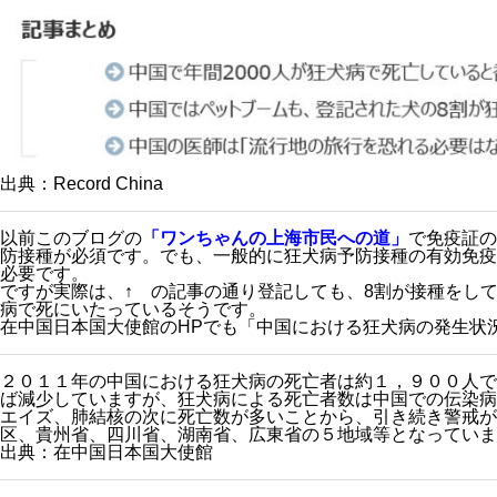
出典：Record China
以前このブログの
「ワンちゃんの上海市民への道」
で免疫証の
防接種が必須です。でも、一般的に狂犬病予防接種の有効免疫
必要です。
ですが実際は、↑ の記事の通り登記しても、8割が接種をし
病で死にいたっているそうです。
在中国日本国大使館のHPでも「中国における狂犬病の発生状
２０１１年の中国における狂犬病の死亡者は約１，９００人で
ば減少していますが、狂犬病による死亡者数は中国での伝染病
エイズ、肺結核の次に死亡数が多いことから、引き続き警戒が
区、貴州省、四川省、湖南省、広東省の５地域等となっていま
出典：在中国日本国大使館