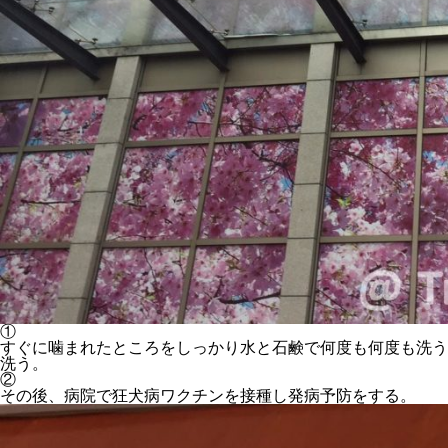
①
すぐに噛まれたところをしっかり水と石鹸で何度も何度も洗う
洗う。
②
その後、病院で狂犬病ワクチンを接種し発病予防をする。